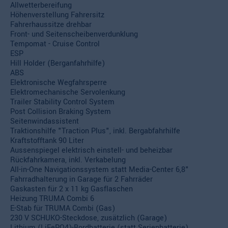
Allwetterbereifung
Höhenverstellung Fahrersitz
Fahrerhaussitze drehbar
Front- und Seitenscheibenverdunklung
Tempomat - Cruise Control
ESP
Hill Holder (Berganfahrhilfe)
ABS
Elektronische Wegfahrsperre
Elektromechanische Servolenkung
Trailer Stability Control System
Post Collision Braking System
Seitenwindassistent
Traktionshilfe "Traction Plus", inkl. Bergabfahrhilfe
Kraftstofftank 90 Liter
Aussenspiegel elektrisch einstell- und beheizbar
Rückfahrkamera, inkl. Verkabelung
All-in-One Navigationssystem statt Media-Center 6,8"
Fahrradhalterung in Garage für 2 Fahrräder
Gaskasten für 2 x 11 kg Gasflaschen
Heizung TRUMA Combi 6
E-Stab für TRUMA Combi (Gas)
230 V SCHUKO-Steckdose, zusätzlich (Garage)
Lithium (LiFePO4)-Bordbatterie (statt Serienbatterie)