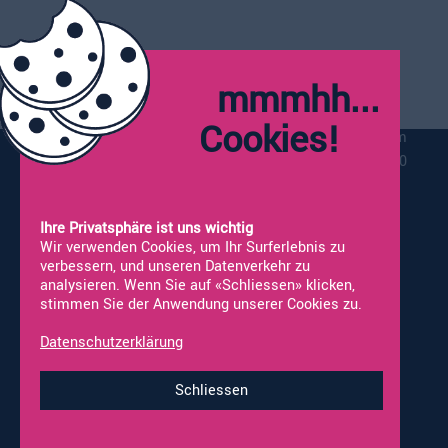
Öffnungszeiten:
Montag:
Geschlossen
mmmhh...
Dienstag - Freitag:
09:00 - 12:00
13:30 - 18:00
Cookies!
Vor Feiertagen schliessen wir bereits um
17:00
Samstag*:
09:00 - 16:00
*Werkstatt nicht geöffnet
Ihre Privatsphäre ist uns wichtig
Wir verwenden Cookies, um Ihr Surferlebnis zu
verbessern, und unseren Datenverkehr zu
analysieren. Wenn Sie auf «Schliessen» klicken,
stimmen Sie der Anwendung unserer Cookies zu.
Vermietung
Neufahrzeuge
Occasionen
Fahrzeug Ankauf
Datenschutzerklärung
Online-Shop
Werkstatt-Termine
Schliessen
Impressum & Datenschutz
© 2026 alco-wohnmobile.ch