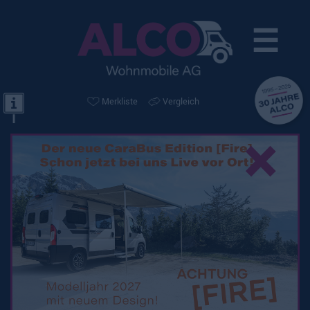
☰
Merkliste
Vergleich
×
Weinsberg
CaraCompact 600
MEG Pepper