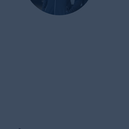
ALCO Wohnmobile AG
Moosstrasse 4
6212 St. Erhard / Sursee
041 925 66 99
info@alco-wohnmobile.ch