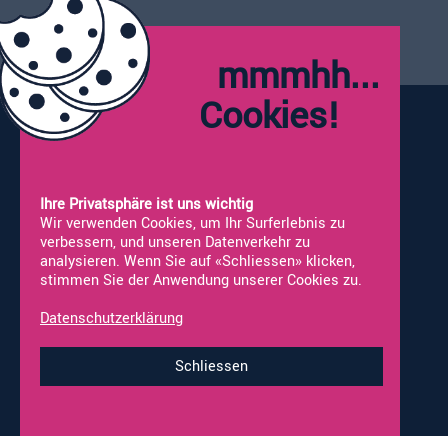
mmmhh...
Öffnungszeiten:
Montag:
Geschlossen
Cookies!
Dienstag - Freitag:
09:00 - 12:00
13:30 - 18:00
Samstag*:
09:00 - 16:00
*Werkstatt nicht geöffnet
Ihre Privatsphäre ist uns wichtig
Wir verwenden Cookies, um Ihr Surferlebnis zu
verbessern, und unseren Datenverkehr zu
analysieren. Wenn Sie auf «Schliessen» klicken,
stimmen Sie der Anwendung unserer Cookies zu.
Vermietung
Neufahrzeuge
Occasionen
Fahrzeug Ankauf
Datenschutzerklärung
Online-Shop
Werkstatt-Termine
Schliessen
Impressum & Datenschutz
© 2026 alco-wohnmobile.ch