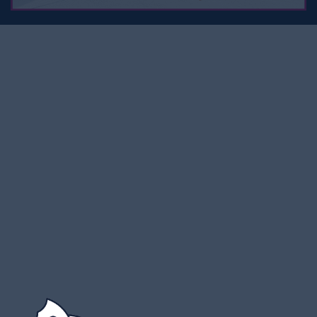
ALCO Wohnmobile AG
Moosstrasse 4
6212 St. Erhard / Sursee
041 925 66 99
info@alco-wohnmobile.ch