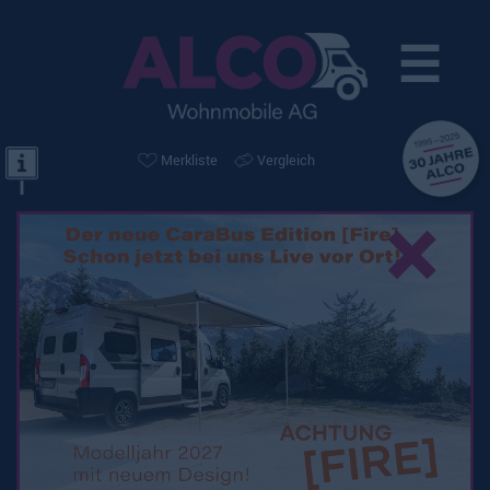
☰
Merkliste
Vergleich
×
Knaus Boxlife 540 MQ
Platinum Selection /
Aufstelldach