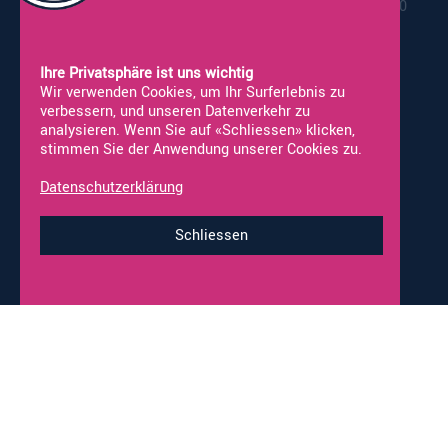
17:00
Samstag*:
09:00 - 16:00
*Werkstatt nicht geöffnet
Ihre Privatsphäre ist uns wichtig
Wir verwenden Cookies, um Ihr Surferlebnis zu
verbessern, und unseren Datenverkehr zu
analysieren. Wenn Sie auf «Schliessen» klicken,
stimmen Sie der Anwendung unserer Cookies zu.
Vermietung
Neufahrzeuge
Occasionen
Fahrzeug Ankauf
Datenschutzerklärung
Online-Shop
Werkstatt-Termine
Schliessen
Impressum & Datenschutz
© 2026 alco-wohnmobile.ch