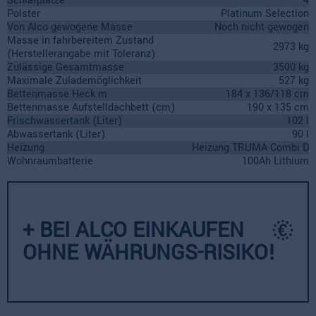
Schlafplätze
4
Polster
Platinum Selection
Von Alco gewogene Masse
Noch nicht gewogen
Masse in fahrbereitem Zustand
2973 kg
(Herstellerangabe mit Toleranz)
Zulässige Gesamtmasse
3500 kg
Maximale Zulademöglichkeit
527 kg
Bettenmasse Heck m
184 x 136/118 cm
Bettenmasse Aufstelldachbett (cm)
190 x 135 cm
Frischwassertank (Liter)
102 l
Abwassertank (Liter)
90 l
Heizung
Heizung TRUMA Combi D
Wohnraumbatterie
100Ah Lithium
+ BEI ALCO EINKAUFEN
OHNE WÄHRUNGS-RISIKO!