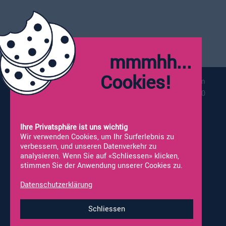
Öffnungszeiten:
Montag:
Geschlossen
mmmhh...
Dienstag - Freitag:
09:00 - 12:00
13:30 - 18:00
Cookies!
Vor Feiertagen schliessen wir bereits um
17:00
Samstag*:
09:00 - 16:00
*Werkstatt nicht geöffnet
Ihre Privatsphäre ist uns wichtig
Wir verwenden Cookies, um Ihr Surferlebnis zu
verbessern, und unseren Datenverkehr zu
analysieren. Wenn Sie auf «Schliessen» klicken,
stimmen Sie der Anwendung unserer Cookies zu.
Vermietung
Neufahrzeuge
Occasionen
Fahrzeug Ankauf
Datenschutzerklärung
Online-Shop
Werkstatt-Termine
Schliessen
Impressum & Datenschutz
© 2026 alco-wohnmobile.ch