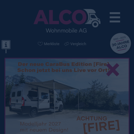
☰
Merkliste
Vergleich
×
Kein passendes Fahrzeug gefunden!