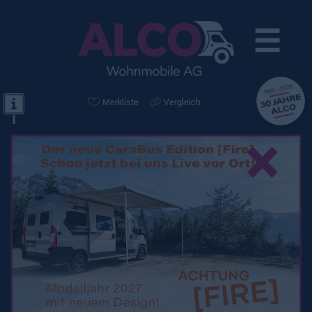
☰
Merkliste
Vergleich
×
Knaus Live TI 590 MF
Platinum Selection