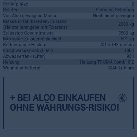
Schlafplätze
2
Polster
Platinum Selection
Von Alco gewogene Masse
Noch nicht gewogen
Masse in fahrbereitem Zustand
2909 kg
(Herstellerangabe mit Toleranz)
Zulässige Gesamtmasse
3500 kg
Maximale Zulademöglichkeit
591 kg
Bettenmasse Heck m
201 x 143 cm cm
Frischwassertank (Liter)
100 l
Abwassertank (Liter)
95 l
Heizung
Heizung TRUMA Combi 6 E
Wohnraumbatterie
80Ah Lithium
+ BEI ALCO EINKAUFEN
OHNE WÄHRUNGS-RISIKO!