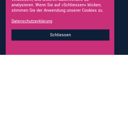
analysieren. Wenn Sie auf «Schliessen» klicken,
stimmen Sie der Anwendung unserer Cookies zu.
Vermietung
Neufahrzeuge
Occasionen
Fahrzeug Ankauf
Datenschutzerklärung
Online-Shop
Werkstatt-Termine
Schliessen
Impressum & Datenschutz
© 2026 alco-wohnmobile.ch