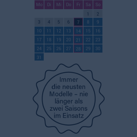
Mo
Di
Mi
Do
Fr
Sa
So
1
2
3
4
5
6
8
9
7
10
11
12
13
15
16
14
17
18
19
20
22
23
21
24
25
26
27
29
30
28
31