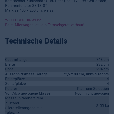
Kompressor-Kühlschrank 150 Liter (incl. 17 Liter Gefrierfach)
Rahmenfenster SEITZ S7
Markise 405 x 250 cm, weiss
WICHTIGER HINWEIS:
Beim Mietwagen ist kein Fernsehgerät verbaut!
Technische Details
Gesamtlänge
748 cm
Breite
232 cm
Höhe
294 cm
Ausschnittsmass Garage
72,5 x 80 cm, links & rechts
Reiseplätze
4
Schlafplätze
4
Polster
Platinum Selection
Von Alco gewogene Masse
Noch nicht gewogen
Masse in fahrbereitem
Zustand
3133 kg
(Herstellerangabe mit
Toleranz)