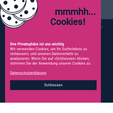
Montag:
Geschlossen
mmmhh...
Dienstag - Freitag:
09:00 - 12:00
13:30 - 18:00
Cookies!
Vor Feiertagen schliessen wir bereits um
17:00
Samstag*:
09:00 - 16:00
*Werkstatt nicht geöffnet
Ihre Privatsphäre ist uns wichtig
Wir verwenden Cookies, um Ihr Surferlebnis zu
verbessern, und unseren Datenverkehr zu
analysieren. Wenn Sie auf «Schliessen» klicken,
stimmen Sie der Anwendung unserer Cookies zu.
Vermietung
Neufahrzeuge
Occasionen
Fahrzeug Ankauf
Datenschutzerklärung
Online-Shop
Werkstatt-Termine
Schliessen
Impressum & Datenschutz
© 2026 alco-wohnmobile.ch