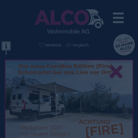
☰
Merkliste
Vergleich
×
Knaus Live Wave 700
LX Platinum
Selection