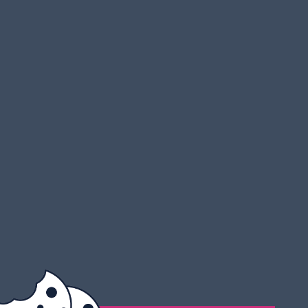
ALCO Wohnmobile AG
Moosstrasse 4
6212 St. Erhard / Sursee
041 925 66 99
info@alco-wohnmobile.ch
Öffnungszeiten: