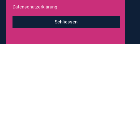
Occasionen
Fahrzeug Ankauf
Datenschutzerklärung
Online-Shop
Werkstatt-Termine
Schliessen
Impressum & Datenschutz
© 2026 alco-wohnmobile.ch