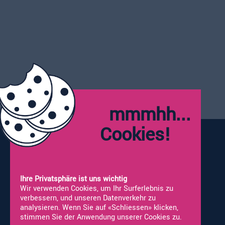
ALCO Wohnmobile AG
Moosstrasse 4
6212 St. Erhard / Sursee
041 925 66 99
info@alco-wohnmobile.ch
mmmhh...
Öffnungszeiten:
Montag:
Geschlossen
Cookies!
Dienstag - Freitag:
09:00 - 12:00
13:30 - 18:00
Samstag*:
09:00 - 16:00
*Werkstatt nicht geöffnet
Ihre Privatsphäre ist uns wichtig
Wir verwenden Cookies, um Ihr Surferlebnis zu
verbessern, und unseren Datenverkehr zu
analysieren. Wenn Sie auf «Schliessen» klicken,
stimmen Sie der Anwendung unserer Cookies zu.
Vermietung
Neufahrzeuge