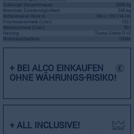
Zulässige Gesamtmasse
3500 kg
Maximale Zulademöglichkeit
550 kg
Bettenmasse Heck m
184 x 139/134 cm
Frischwassertank (Liter)
102 l
Abwassertank (Liter)
90 l
Heizung
Truma Combi D +E
Wohnraumbatterie
100Ah
+ BEI ALCO EINKAUFEN
OHNE WÄHRUNGS-RISIKO!
+ ALL INCLUSIVE!