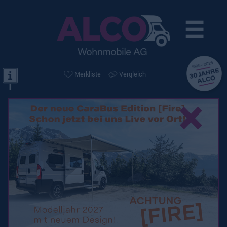
☰
Merkliste
Vergleich
×
Knaus Boxlife 600 MQ
Platinum Selection