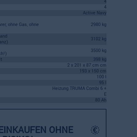
4
4
Active Navy
hrer, ohne Gas, ohne
2980 kg
tand
3102 kg
anz)
3500 kg
ch!)
t
398 kg
2 x 201 x 87 cm cm
193 x 150 cm
100 l
95 l
Heizung TRUMA Combi 6 +
E
80 Ah
 EINKAUFEN OHNE