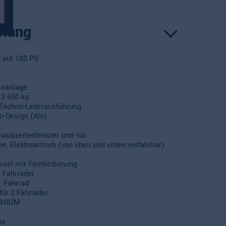
ttung
 auf 180 PS
msanlage
 3.650 kg
 Techno-Lederausführung
o-Design (Alu)
rhausseitenfenster und -tür
ee, Elektroantrieb (von oben und unten verfahrbar)
ssel mit Fernbedienung
2 Fahrräder
. Fahrrad
für 2 Fahrräder
EMIUM
ks