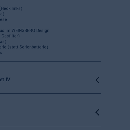
(Heck links)
ze)
iese
aus im WEINSBERG Design
Gasfilter)
as)
rie (statt Serienbatterie)
s
t IV