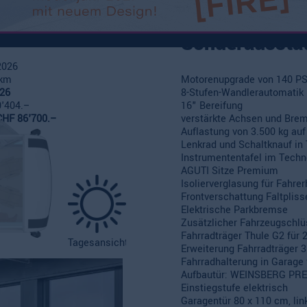
Sonderaussta
2026
 km
Motorenupgrade von 140 PS
26
8-Stufen-Wandlerautomatik
0'404.–
16" Bereifung
CHF 86'700.–
verstärkte Achsen und Bre
Auflastung von 3.500 kg auf
Lenkrad und Schaltknauf in
Instrumententafel im Techn
AGUTI Sitze Premium
Isolierverglasung für Fahre
Frontverschattung Faltpliss
Elektrische Parkbremse
Zusätzlicher Fahrzeugschlü
Fahrradträger Thule G2 für 
Tagesansicht
Erweiterung Fahrradträger 3
Fahrradhalterung in Garage 
Aufbautür: WEINSBERG PR
Einstiegstufe elektrisch
Garagentür 80 x 110 cm, lin