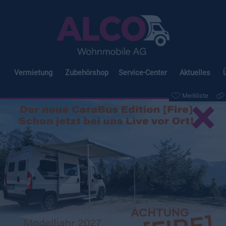
Vermietung
Zubehörshop
Service-Center
Aktuelles
×
Merkliste
berg CaraCore 700 MEG
Merkliste
Vergleichen
S