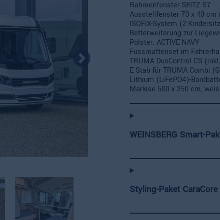
Rahmenfenster SEITZ S7
Ausstellfenster 70 x 40 cm 
ISOFIX-System (2 Kindersit
Betterweiterung zur Liegew
Polster: ACTIVE NAVY
Fussmattenset im Fahrerh
TRUMA DuoControl CS (inkl. 
E-Stab für TRUMA Combi (G
Lithium (LiFePO4)-Bordbatte
Markise 500 x 250 cm, weis
WEINSBERG Smart-Pake
Styling-Paket CaraCore