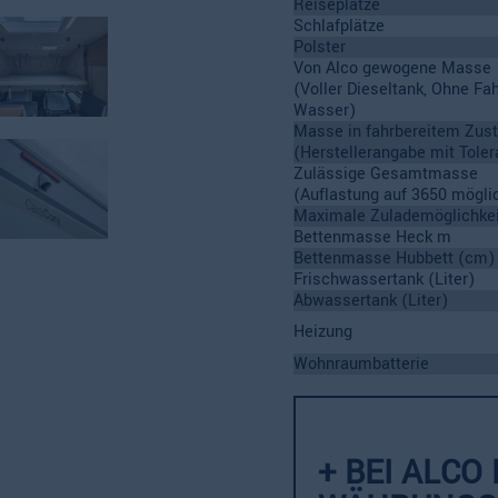
Reiseplätze
Schlafplätze
Polster
Von Alco gewogene Masse
(Voller Dieseltank, Ohne Fa
Wasser)
Masse in fahrbereitem Zus
(Herstellerangabe mit Toler
Zulässige Gesamtmasse
(Auflastung auf 3650 mögli
Maximale Zulademöglichkei
Bettenmasse Heck m
Bettenmasse Hubbett (cm)
Frischwassertank (Liter)
Abwassertank (Liter)
Heizung
Wohnraumbatterie
+ BEI ALCO